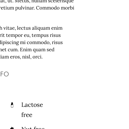
at, ut. Metus, nullam scelerisque
pretium pulvinar. Commodo morbi
h vitae, lectus aliquam enim
rit tempor eu, tempus risus
adipiscing mi commodo, risus
met cum. Enim quam sed
am eros, nisl, orci.
nfo
Lactose
free