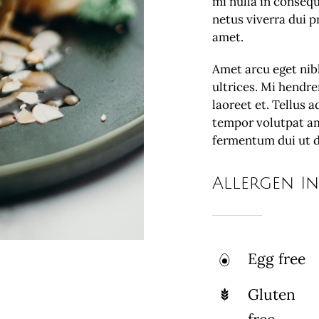
mi nulla in consequ
netus viverra dui 
amet.
Amet arcu eget nib
ultrices. Mi hendre
laoreet et. Tellus 
tempor volutpat a
fermentum dui ut di
Allergen I
Egg free
Gluten